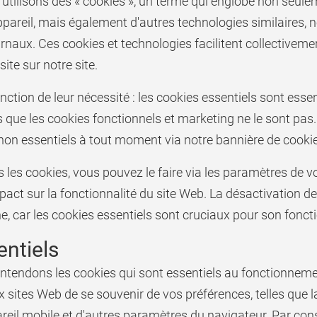
 utilisons des « cookies », un terme qui englobe non seuleme
appareil, mais également d'autres technologies similaires
ournaux. Ces cookies et technologies facilitent collectiveme
site sur notre site.
ction de leur nécessité : les cookies essentiels sont ess
s que les cookies fonctionnels et marketing ne le sont pas
on essentiels à tout moment via notre bannière de cooki
 les cookies, vous pouvez le faire via les paramètres de 
act sur la fonctionnalité du site Web. La désactivation de
ne, car les cookies essentiels sont cruciaux pour son fon
ntiels
 entendons les cookies qui sont essentiels au fonctionneme
sites Web de se souvenir de vos préférences, telles que la l
areil mobile et d'autres paramètres du navigateur. Par co